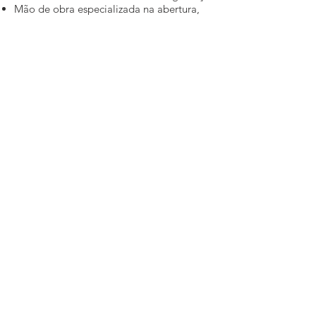
Mão de obra especializada na abertura,
limpeza e fechamento da caldeira
Teste Hidrostático
Ensaios não destrutivos - END
Réplica Metalográfica
Serviços de Manutenção corretiva e
preditiva
Precisa de mais
informações?
Estamos aqui para ajudá-lo. Entre em
contato por telefone, email ou redes
sociais.
FALE CONOSCO
Endereço